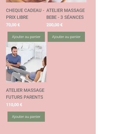
CHEQUE CADEAU -
ATELIER MASSAGE
PRIX LIBRE
BEBE - 3 SÉANCES
Prix
Prix
70,00 €
200,00 €
Ajouter au panier
Ajouter au panier
ATELIER MASSAGE
FUTURS PARENTS
Prix
110,00 €
Ajouter au panier