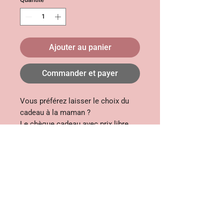
Ajouter au panier
Commander et payer
Vous préférez laisser le choix du
cadeau à la maman ?
Le chèque cadeau avec prix libre
vous permet de sélectionner le
montant qui vous convient et de
laisser à la destinataire la décision
sur la prestation qu'elle souhaite
réaliser.